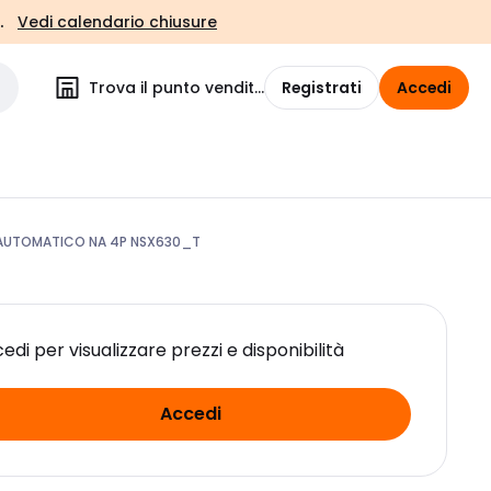
.
Vedi calendario chiusure
Trova il punto vendita
Registrati
Accedi
AUTOMATICO NA 4P NSX630_T
edi per visualizzare prezzi e disponibilità
Accedi