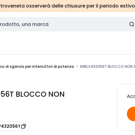
roveneta osserverà delle chiusure per il periodo estivo
co di sgancio per interruttori di potenza
SNRLV432056T BLOCCO NON 
2056T BLOCCO NON
Acc
LV432056T