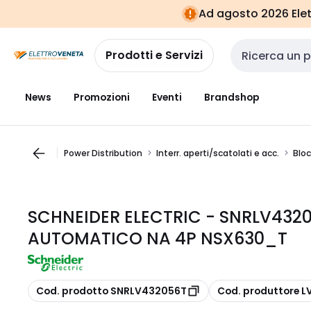
Vai alla
Vai
Ad agosto 2026 Elett
navigazione
alla
pagina
Prodotti e Servizi
Cerca input
News
Promozioni
Eventi
Brandshop
Power Distribution
Interr. aperti/scatolati e acc.
Bloc
SCHNEIDER ELECTRIC - SNRLV43
AUTOMATICO NA 4P NSX630_T
copia
copia
Cod. prodotto SNRLV432056T
Cod. produttore 