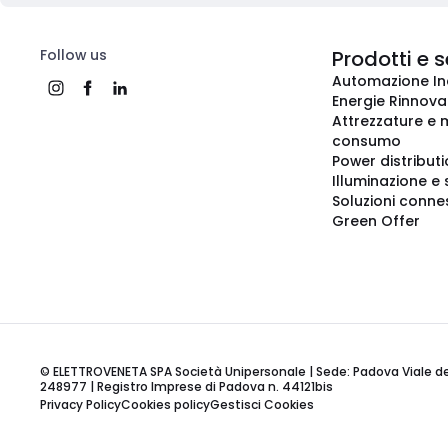
Follow us
Prodotti e s
Automazione In
Energie Rinnovab
Attrezzature e m
consumo
Power distribut
Illuminazione e 
Soluzioni conne
Green Offer
© ELETTROVENETA SPA Società Unipersonale | Sede: Padova Viale della
248977 | Registro Imprese di Padova n. 44121bis
Privacy Policy
Cookies policy
Gestisci Cookies