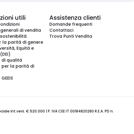
ioni utili
Assistenza clienti
condizioni
Domande frequenti
 generali di vendita
Contattaci
 sostenibilità
Trova Punti Vendita
r la parità di genere
iversità, Equità e
(DEI)
 di qualità
 per la parità di
o GEEIS
ale int.vers. € 520.000 | P. IVA CEE IT 00184820280 R.E.A. PD n.