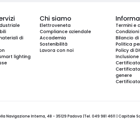
ervizi
Chi siamo
Informaz
dustriale
Elettroveneta
Termini e 
ili
Compliance aziendale
Condizioni
ateriali di
Accademia
Bilancio di
Sostenibilità
Politica pe
ion
Lavora con noi
Policy di D
smart lighting
Inclusione 
sse
Certificato
Certificato
genere
Certificat
 Navigazione Interna, 48 - 35129 Padova |Tel. 049 981 4611 | Capitale Soci