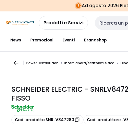
Vai alla
Vai
Ad agosto 2026 Elett
navigazione
alla
pagina
Prodotti e Servizi
Cerca input
News
Promozioni
Eventi
Brandshop
Power Distribution
Interr. aperti/scatolati e acc.
Bloc
SCHNEIDER ELECTRIC - SNRLV8472
FISSO
copia
copia
Cod. prodotto SNRLV847280
Cod. produttore L