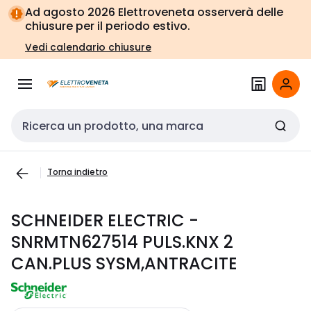
Vai alla
Vai
Ad agosto 2026 Elettroveneta osserverà delle
navigazione
alla
chiusure per il periodo estivo.
pagina
Vedi calendario chiusure
Cerca input
Torna indietro
SCHNEIDER ELECTRIC -
SNRMTN627514 PULS.KNX 2
CAN.PLUS SYSM,ANTRACITE