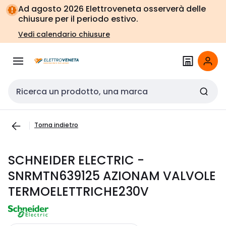
Vai alla
Vai
Ad agosto 2026 Elettroveneta osserverà delle
navigazione
alla
chiusure per il periodo estivo.
pagina
Vedi calendario chiusure
Cerca input
Torna indietro
SCHNEIDER ELECTRIC -
SNRMTN639125 AZIONAM VALVOLE
TERMOELETTRICHE230V