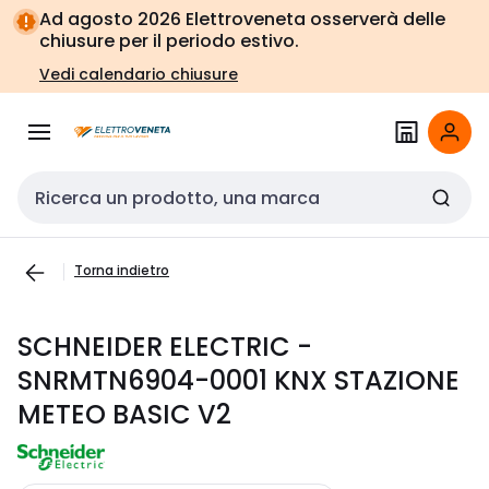
Vai alla
Vai
Ad agosto 2026 Elettroveneta osserverà delle
navigazione
alla
chiusure per il periodo estivo.
pagina
Vedi calendario chiusure
Cerca input
Torna indietro
SCHNEIDER ELECTRIC -
SNRMTN6904-0001 KNX STAZIONE
METEO BASIC V2