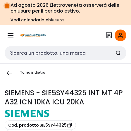
Vai alla
Vai
Ad agosto 2026 Elettroveneta osserverà delle
navigazione
alla
chiusure per il periodo estivo.
pagina
Vedi calendario chiusure
Cerca input
Torna indietro
SIEMENS - SIE5SY44325 INT MT 4P
A32 ICN 10KA ICU 20KA
copia
Cod. prodotto SIE5SY44325