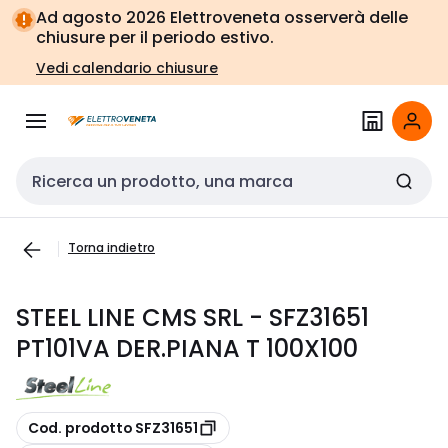
Vai alla
Vai
Ad agosto 2026 Elettroveneta osserverà delle
navigazione
alla
chiusure per il periodo estivo.
pagina
Vedi calendario chiusure
Cerca input
Torna indietro
STEEL LINE CMS SRL - SFZ31651
PT101VA DER.PIANA T 100X100
copia
Cod. prodotto SFZ31651