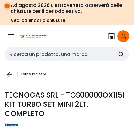
Vai alla
Vai
Ad agosto 2026 Elettroveneta osserverà delle
navigazione
alla
chiusure per il periodo estivo.
pagina
Vedi calendario chiusure
Cerca input
Torna indietro
TECNOGAS SRL - TGS00000OX1151
KIT TURBO SET MINI 2LT.
COMPLETO