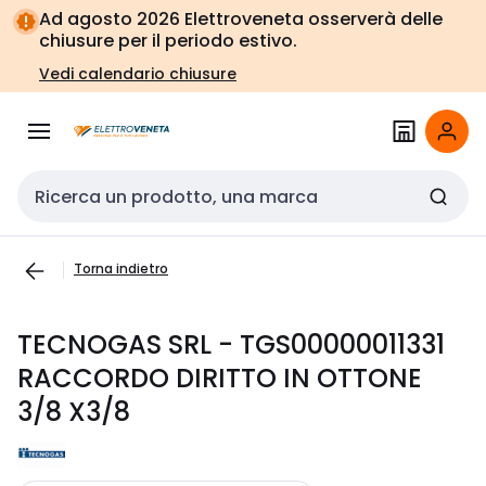
Vai alla
Vai
Ad agosto 2026 Elettroveneta osserverà delle
navigazione
alla
chiusure per il periodo estivo.
pagina
Vedi calendario chiusure
Cerca input
Torna indietro
TECNOGAS SRL - TGS00000011331
RACCORDO DIRITTO IN OTTONE
3/8 X3/8