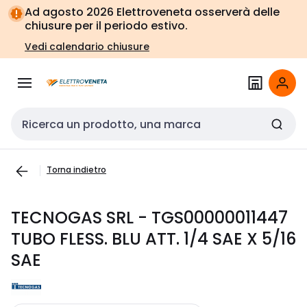
Vai alla
Vai
Ad agosto 2026 Elettroveneta osserverà delle
navigazione
alla
chiusure per il periodo estivo.
pagina
Vedi calendario chiusure
Cerca input
Torna indietro
TECNOGAS SRL - TGS00000011447
TUBO FLESS. BLU ATT. 1/4 SAE X 5/16
SAE