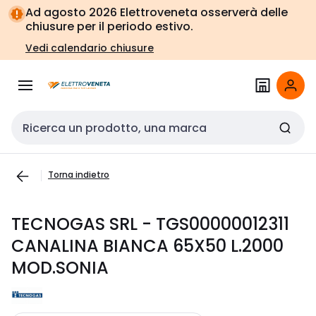
Vai alla
Vai
Ad agosto 2026 Elettroveneta osserverà delle
navigazione
alla
chiusure per il periodo estivo.
pagina
Vedi calendario chiusure
Cerca input
Torna indietro
TECNOGAS SRL - TGS00000012311
CANALINA BIANCA 65X50 L.2000
MOD.SONIA