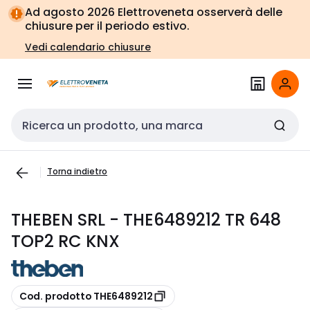
Vai alla
Vai
Ad agosto 2026 Elettroveneta osserverà delle
navigazione
alla
chiusure per il periodo estivo.
pagina
Vedi calendario chiusure
Cerca input
Torna indietro
THEBEN SRL - THE6489212 TR 648
TOP2 RC KNX
copia
Cod. prodotto THE6489212