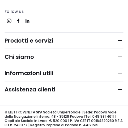
Follow us
Prodotti e servizi
Chi siamo
Informazioni utili
Assistenza clienti
© ELETTROVENETA SPA Società Unipersonale | Sede: Padova Viale
della Navigazione Interna, 48 - 35129 Padova |Tel. 049 981 4611 |
Capitale Sociale int.vers. € 520.000 | P. IVA CEE IT 00184820280 R.E.A.
PD n. 248977 | Registro Imprese di Padova n. 44121bis