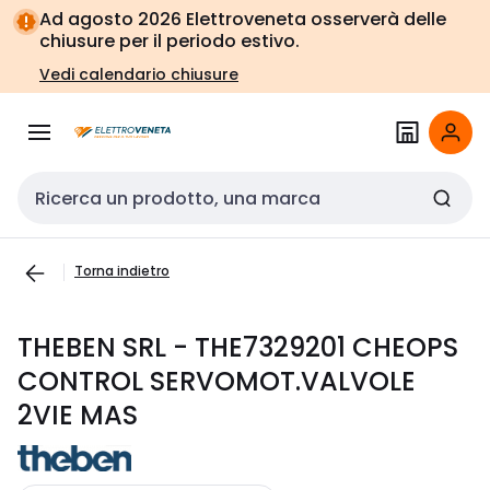
Vai alla
Vai
Ad agosto 2026 Elettroveneta osserverà delle
navigazione
alla
chiusure per il periodo estivo.
pagina
Vedi calendario chiusure
Cerca input
Torna indietro
THEBEN SRL - THE7329201 CHEOPS
CONTROL SERVOMOT.VALVOLE
2VIE MAS