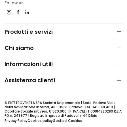
Follow us
Prodotti e servizi
Chi siamo
Informazioni utili
Assistenza clienti
© ELETTROVENETA SPA Società Unipersonale | Sede: Padova Viale
della Navigazione Interna, 48 - 35129 Padova |Tel. 049 981 4611 |
Capitale Sociale int.vers. € 520.000 | P. IVA CEE IT 00184820280 R.E.A.
PD n. 248977 | Registro Imprese di Padova n. 44121bis
Privacy Policy
Cookies policy
Gestisci Cookies