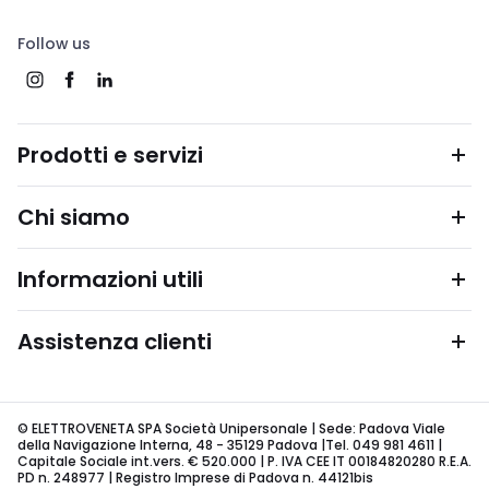
Follow us
Prodotti e servizi
Chi siamo
Informazioni utili
Assistenza clienti
© ELETTROVENETA SPA Società Unipersonale | Sede: Padova Viale
della Navigazione Interna, 48 - 35129 Padova |Tel. 049 981 4611 |
Capitale Sociale int.vers. € 520.000 | P. IVA CEE IT 00184820280 R.E.A.
PD n. 248977 | Registro Imprese di Padova n. 44121bis