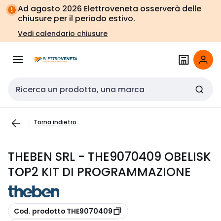
Vai alla
Vai
Ad agosto 2026 Elettroveneta osserverà delle
navigazione
alla
chiusure per il periodo estivo.
pagina
Vedi calendario chiusure
Cerca input
Torna indietro
THEBEN SRL - THE9070409 OBELISK
TOP2 KIT DI PROGRAMMAZIONE
copia
Cod. prodotto THE9070409