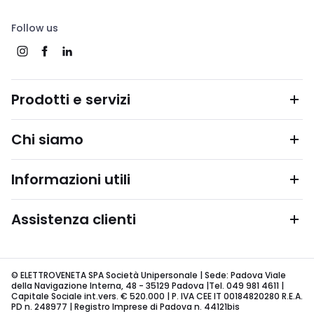
Follow us
Prodotti e servizi
Chi siamo
Informazioni utili
Assistenza clienti
© ELETTROVENETA SPA Società Unipersonale | Sede: Padova Viale
della Navigazione Interna, 48 - 35129 Padova |Tel. 049 981 4611 |
Capitale Sociale int.vers. € 520.000 | P. IVA CEE IT 00184820280 R.E.A.
PD n. 248977 | Registro Imprese di Padova n. 44121bis