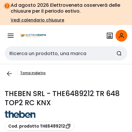
Vai alla
Vai
Ad agosto 2026 Elettroveneta osserverà delle
navigazione
alla
chiusure per il periodo estivo.
pagina
Vedi calendario chiusure
Cerca input
Torna indietro
THEBEN SRL - THE6489212 TR 648
TOP2 RC KNX
copia
Cod. prodotto THE6489212