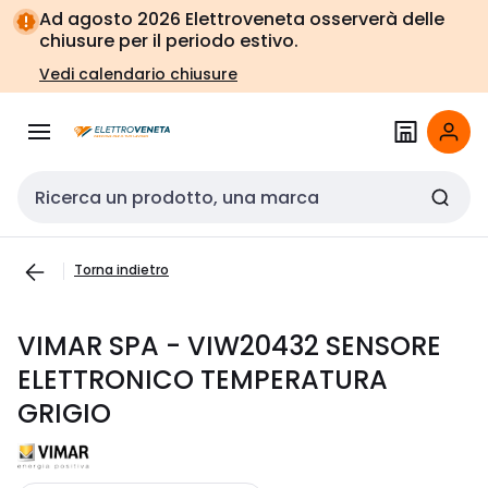
Vai alla
Vai
Ad agosto 2026 Elettroveneta osserverà delle
navigazione
alla
chiusure per il periodo estivo.
pagina
Vedi calendario chiusure
Cerca input
Torna indietro
VIMAR SPA - VIW20432 SENSORE
ELETTRONICO TEMPERATURA
GRIGIO