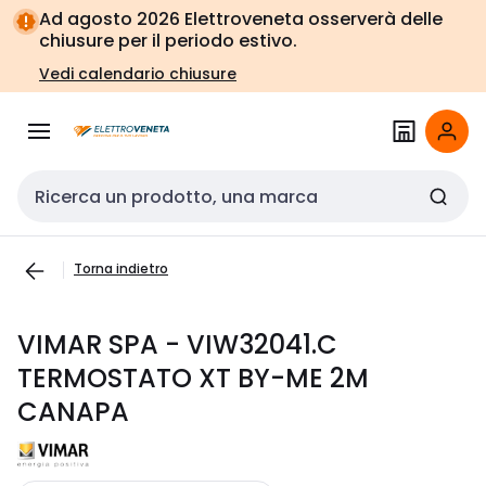
Vai alla
Vai
Ad agosto 2026 Elettroveneta osserverà delle
navigazione
alla
chiusure per il periodo estivo.
pagina
Vedi calendario chiusure
Cerca input
Torna indietro
VIMAR SPA - VIW32041.C
TERMOSTATO XT BY-ME 2M
CANAPA