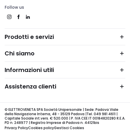
Follow us
Prodotti e servizi
Chi siamo
Informazioni utili
Assistenza clienti
© ELETTROVENETA SPA Società Unipersonale | Sede: Padova Viale
della Navigazione Interna, 48 - 35129 Padova |Tel. 049 981 4611 |
Capitale Sociale int.vers. € 520.000 | P. IVA CEE IT 00184820280 R.E.A.
PD n. 248977 | Registro Imprese di Padova n. 44121bis
Privacy Policy
Cookies policy
Gestisci Cookies