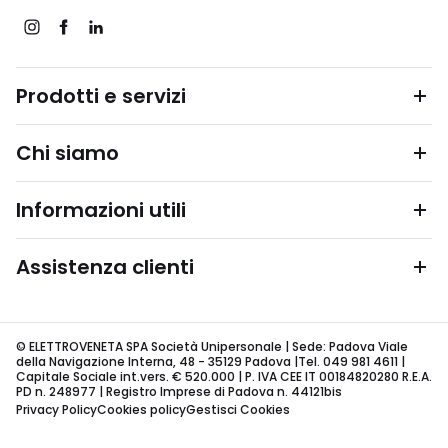
Prodotti e servizi
Chi siamo
Informazioni utili
Assistenza clienti
© ELETTROVENETA SPA Società Unipersonale | Sede: Padova Viale
della Navigazione Interna, 48 - 35129 Padova |Tel. 049 981 4611 |
Capitale Sociale int.vers. € 520.000 | P. IVA CEE IT 00184820280 R.E.A.
PD n. 248977 | Registro Imprese di Padova n. 44121bis
Privacy Policy
Cookies policy
Gestisci Cookies