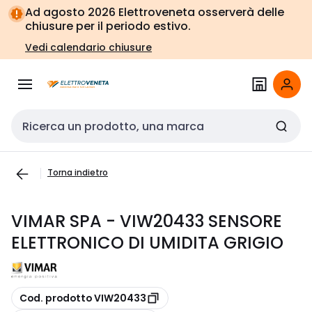
Vai alla
Vai
Ad agosto 2026 Elettroveneta osserverà delle
navigazione
alla
chiusure per il periodo estivo.
pagina
Vedi calendario chiusure
Cerca input
Torna indietro
VIMAR SPA - VIW20433 SENSORE
ELETTRONICO DI UMIDITA GRIGIO
copia
Cod. prodotto VIW20433