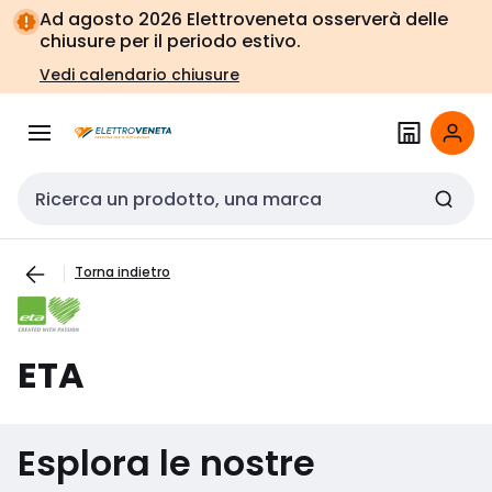
Vai alla
Vai
Ad agosto 2026 Elettroveneta osserverà delle
navigazione
alla
chiusure per il periodo estivo.
pagina
Vedi calendario chiusure
Cerca input
Torna indietro
ETA
Esplora le nostre