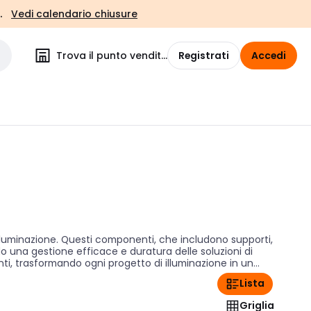
.
Vedi calendario chiusure
Trova il punto vendita
Registrati
Accedi
illuminazione. Questi componenti, che includono supporti,
do una gestione efficace e duratura delle soluzioni di
anti, trasformando ogni progetto di illuminazione in un
Lista
Griglia