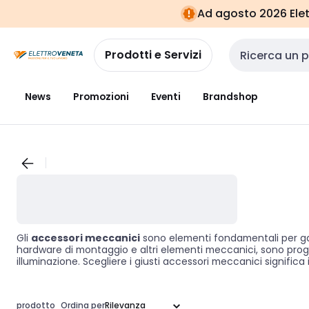
Vai alla
Vai
Ad agosto 2026 Elett
navigazione
alla
pagina
Prodotti e Servizi
Cerca input
News
Promozioni
Eventi
Brandshop
Gli
accessori meccanici
sono elementi fondamentali per gara
hardware di montaggio e altri elementi meccanici, sono proget
illuminazione. Scegliere i giusti accessori meccanici significa
successo garantito.
prodotto
Ordina per