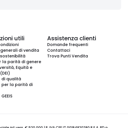
ioni utili
Assistenza clienti
condizioni
Domande frequenti
 generali di vendita
Contattaci
 sostenibilità
Trova Punti Vendita
r la parità di genere
iversità, Equità e
(DEI)
 di qualità
 per la parità di
o GEEIS
ale int.vers. € 520.000 | P. IVA CEE IT 00184820280 R.E.A. PD n.