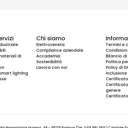
ervizi
Chi siamo
Informaz
dustriale
Elettroveneta
Termini e 
ili
Compliance aziendale
Condizioni
ateriali di
Accademia
Bilancio di
Sostenibilità
Politica pe
ion
Lavora con noi
Policy di D
smart lighting
Inclusione 
sse
Certificato
Certificato
genere
Certificat
 Navigazione Interna, 48 - 35129 Padova |Tel. 049 981 4611 | Capitale Soci