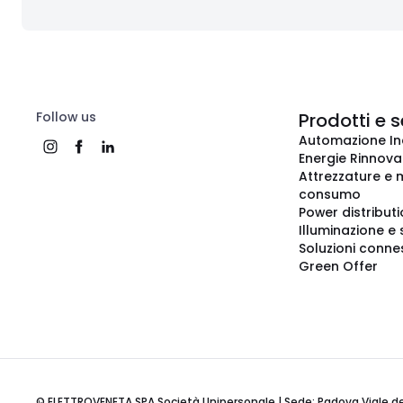
Follow us
Prodotti e s
Automazione In
Energie Rinnovab
Attrezzature e m
consumo
Power distribut
Illuminazione e 
Soluzioni conne
Green Offer
© ELETTROVENETA SPA Società Unipersonale | Sede: Padova Viale della