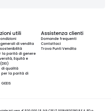
ioni utili
Assistenza clienti
condizioni
Domande frequenti
 generali di vendita
Contattaci
 sostenibilità
Trova Punti Vendita
r la parità di genere
iversità, Equità e
(DEI)
 di qualità
 per la parità di
o GEEIS
ale int.vers. € 520.000 | P. IVA CEE IT 00184820280 R.E.A. PD n.