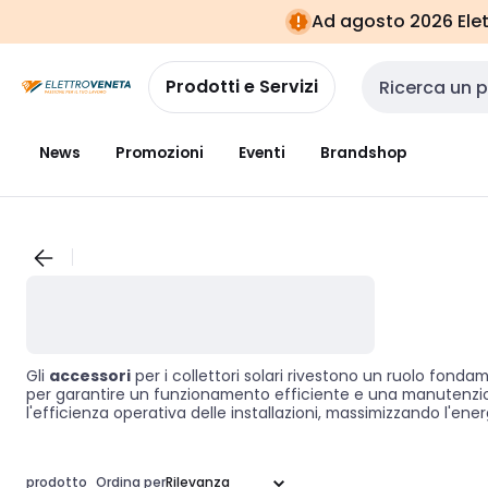
Vai alla
Vai
Ad agosto 2026 Elett
navigazione
alla
pagina
Prodotti e Servizi
Cerca input
News
Promozioni
Eventi
Brandshop
Gli
accessori
per i collettori solari rivestono un ruolo fonda
per garantire un funzionamento efficiente e una manutenzione se
l'efficienza operativa delle installazioni, massimizzando l'en
prodotto
Ordina per