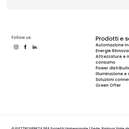
Follow us
Prodotti e s
Automazione In
Energie Rinnovab
Attrezzature e m
consumo
Power distribut
Illuminazione e 
Soluzioni conne
Green Offer
© ELETTROVENETA SPA Società Unipersonale | Sede: Padova Viale della