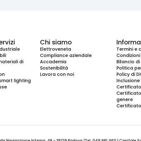
ervizi
Chi siamo
Informaz
dustriale
Elettroveneta
Termini e 
ili
Compliance aziendale
Condizioni
ateriali di
Accademia
Bilancio di
Sostenibilità
Politica pe
ion
Lavora con noi
Policy di D
smart lighting
Inclusione 
sse
Certificato
Certificato
genere
Certificat
 Navigazione Interna, 48 - 35129 Padova |Tel. 049 981 4611 | Capitale Soci