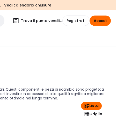
.
Vedi calendario chiusure
Trova il punto vendita
Registrati
Accedi
olari. Questi componenti e pezzi di ricambio sono progettati
. Investire in accessori di alta qualità significa migliorare
imento ottimale nel lungo termine.
Lista
Griglia