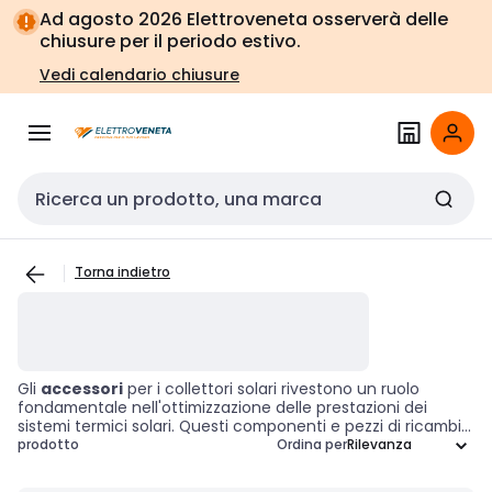
Vai alla
Vai
Ad agosto 2026 Elettroveneta osserverà delle
navigazione
alla
chiusure per il periodo estivo.
pagina
Vedi calendario chiusure
Cerca input
Torna indietro
Gli
accessori
per i collettori solari rivestono un ruolo
fondamentale nell'ottimizzazione delle prestazioni dei
sistemi termici solari. Questi componenti e pezzi di ricambio
sono progettati per garantire un funzionamento efficiente
prodotto
Ordina per
e una manutenzione semplificata, favorendo la durabilità e
l'affidabilità dei collettori. Investire in accessori di alta