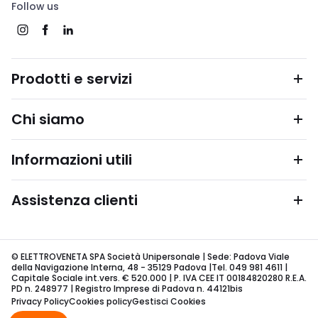
Follow us
Prodotti e servizi
Chi siamo
Informazioni utili
Assistenza clienti
© ELETTROVENETA SPA Società Unipersonale | Sede: Padova Viale
della Navigazione Interna, 48 - 35129 Padova |Tel. 049 981 4611 |
Capitale Sociale int.vers. € 520.000 | P. IVA CEE IT 00184820280 R.E.A.
PD n. 248977 | Registro Imprese di Padova n. 44121bis
Privacy Policy
Cookies policy
Gestisci Cookies