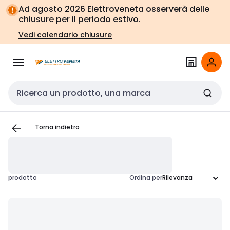
Vai alla
Vai
Ad agosto 2026 Elettroveneta osserverà delle
navigazione
alla
chiusure per il periodo estivo.
pagina
Vedi calendario chiusure
Cerca input
Torna indietro
prodotto
Ordina per