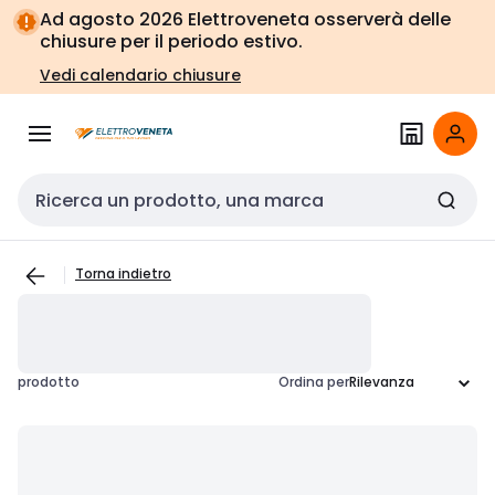
Vai alla
Vai
Ad agosto 2026 Elettroveneta osserverà delle
navigazione
alla
chiusure per il periodo estivo.
pagina
Vedi calendario chiusure
Cerca input
Torna indietro
prodotto
Ordina per