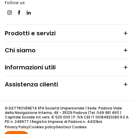
Follow us
Prodotti e servizi
Chi siamo
Informazioni utili
Assistenza clienti
© ELETTROVENETA SPA Società Unipersonale | Sede: Padova Viale
della Navigazione Interna, 48 - 35129 Padova |Tel. 049 981 4611 |
Capitale Sociale int.vers. € 520.000 | P. IVA CEE IT 00184820280 R.E.A.
PD n. 248977 | Registro Imprese di Padova n. 44121bis
Privacy Policy
Cookies policy
Gestisci Cookies