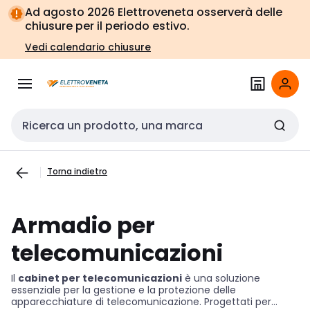
Vai alla
Vai
Ad agosto 2026 Elettroveneta osserverà delle
navigazione
alla
chiusure per il periodo estivo.
pagina
Vedi calendario chiusure
Cerca input
Torna indietro
Armadio per
telecomunicazioni
Il
cabinet per telecomunicazioni
è una soluzione
essenziale per la gestione e la protezione delle
apparecchiature di telecomunicazione. Progettati per