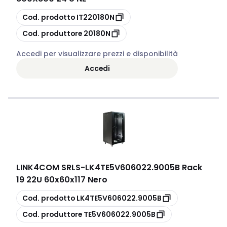
copia
Cod. prodotto
IT220180N
copia
Cod. produttore
20180N
Accedi per visualizzare prezzi e disponibilità
Accedi
LINK4COM SRLS
-
LK4TE5V606022.9005B Rack
19 22U 60x60x117 Nero
copia
Cod. prodotto
LK4TE5V606022.9005B
copia
Cod. produttore
TE5V606022.9005B