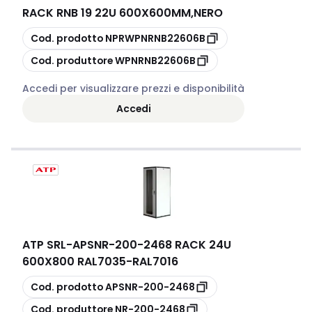
RACK RNB 19 22U 600X600MM,NERO
copia
Cod. prodotto
NPRWPNRNB22606B
copia
Cod. produttore
WPNRNB22606B
Accedi per visualizzare prezzi e disponibilità
Accedi
ATP SRL
-
APSNR-200-2468 RACK 24U
600X800 RAL7035-RAL7016
copia
Cod. prodotto
APSNR-200-2468
copia
Cod. produttore
NR-200-2468