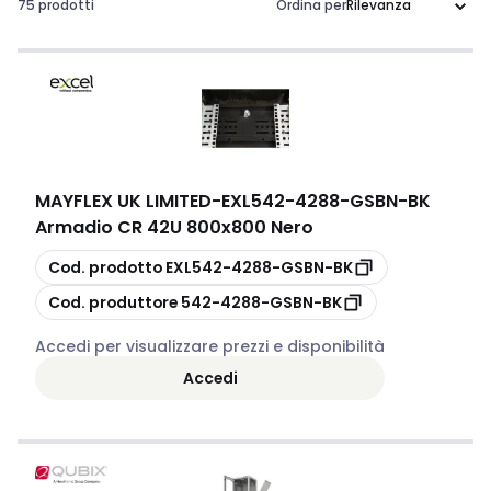
garantire un'operatività sicura ed efficiente, questi armadi
75 prodotti
Ordina per
offrono un'organizzazione ottimale dei componenti,
fondamentale per il corretto funzionamento delle reti.
Utilizzabili in ambienti sia interni che esterni, i cabinet per
telecomunicazioni sono dotati di caratteristiche come
ventilazione, accessibilità e sicurezza, che facilitano
l'installazione e la manutenzione dei sistemi telecom.
Scegliere un cabinet adeguato è cruciale per ottimizzare le
prestazioni e garantire la longevità delle infrastrutture di
rete.
MAYFLEX UK LIMITED
-
EXL542-4288-GSBN-BK
Armadio CR 42U 800x800 Nero
copia
Cod. prodotto
EXL542-4288-GSBN-BK
copia
Cod. produttore
542-4288-GSBN-BK
Accedi per visualizzare prezzi e disponibilità
Accedi