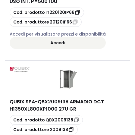
USO INT. P=500 10U
copia
Cod. prodotto
IT220120IP66
copia
Cod. produttore
20120IP66
Accedi per visualizzare prezzi e disponibilità
Accedi
QUBIX SPA
-
QBX2009138 ARMADIO DCT
H1350XL800XP1000 27U GR
copia
Cod. prodotto
QBX2009138
copia
Cod. produttore
2009138