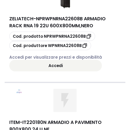
ZELIATECH
-
NPRWPNRNA22608B ARMADIO
RACK RNA 19 22U 600X800MM,NERO
copia
Cod. prodotto
NPRWPNRNA22608B
copia
Cod. produttore
WPNRNA22608B
Accedi per visualizzare prezzi e disponibilità
Accedi
ITEM
-
IT220180N ARMADIO A PAVIMENTO
800X800 24 U NE