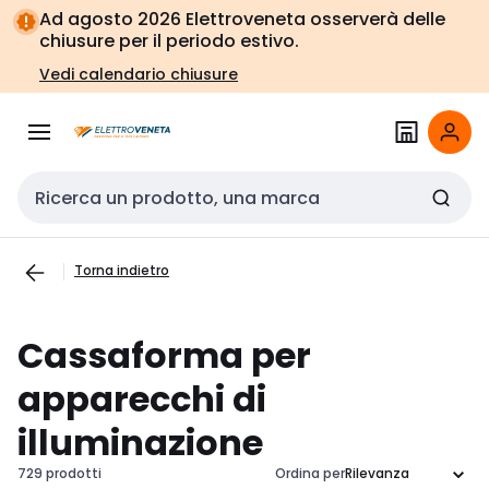
Vai alla
Vai
Ad agosto 2026 Elettroveneta osserverà delle
navigazione
alla
chiusure per il periodo estivo.
pagina
Vedi calendario chiusure
Cerca input
Torna indietro
Cassaforma per
apparecchi di
illuminazione
729 prodotti
Ordina per