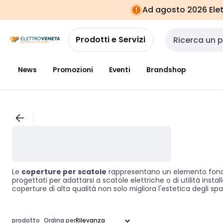
Vai alla
Vai
Ad agosto 2026 Elett
navigazione
alla
pagina
Prodotti e Servizi
Cerca input
News
Promozioni
Eventi
Brandshop
Le
coperture per scatole
rappresentano un elemento fondame
progettati per adattarsi a scatole elettriche o di utilità insta
coperture di alta qualità non solo migliora l'estetica degli s
coperture significa ottimizzare i vostri progetti edilizi, garan
prodotto
Ordina per