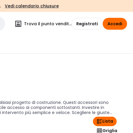
.
Vedi calendario chiusure
Trova il punto vendita
Registrati
Accedi
siasi progetto di costruzione. Questi accessori sono
facile accesso ai componenti sottostanti. Investire in
i intervento più semplice e veloce. Scegliere le giuste
Lista
Griglia