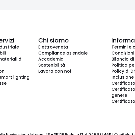
ervizi
Chi siamo
Informaz
dustriale
Elettroveneta
Termini e 
ili
Compliance aziendale
Condizioni
ateriali di
Accademia
Bilancio di
Sostenibilità
Politica pe
ion
Lavora con noi
Policy di D
smart lighting
Inclusione 
sse
Certificato
Certificato
genere
Certificat
 Navigazione Interna, 48 - 35129 Padova |Tel. 049 981 4611 | Capitale Soci