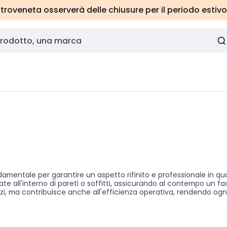
roveneta osserverà delle chiusure per il periodo estivo
ntale per garantire un aspetto rifinito e professionale in qual
llate all'interno di pareti o soffitti, assicurando al contempo un 
pazi, ma contribuisce anche all'efficienza operativa, rendendo ogn
tendo durabilità e funzionalità nel tempo.