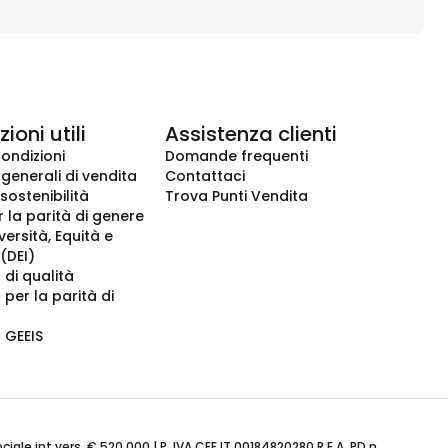
ioni utili
Assistenza clienti
condizioni
Domande frequenti
 generali di vendita
Contattaci
 sostenibilità
Trova Punti Vendita
r la parità di genere
iversità, Equità e
(DEI)
 di qualità
 per la parità di
o GEEIS
ale int.vers. € 520.000 | P. IVA CEE IT 00184820280 R.E.A. PD n.