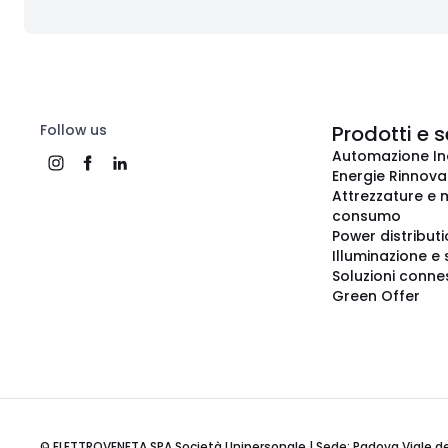
Follow us
Prodotti e s
Automazione In
Energie Rinnovab
Attrezzature e m
consumo
Power distribut
Illuminazione e 
Soluzioni conne
Green Offer
© ELETTROVENETA SPA Società Unipersonale | Sede: Padova Viale della