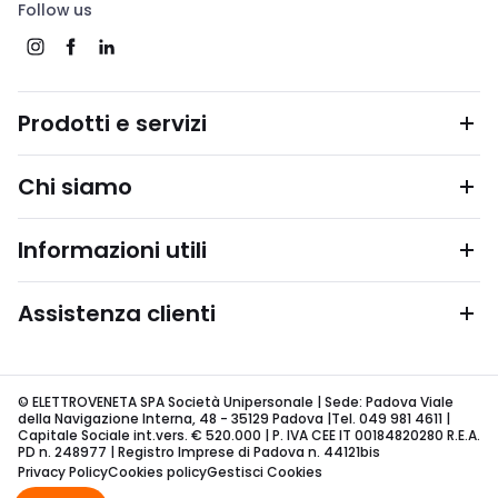
Follow us
Prodotti e servizi
Chi siamo
Informazioni utili
Assistenza clienti
© ELETTROVENETA SPA Società Unipersonale | Sede: Padova Viale
della Navigazione Interna, 48 - 35129 Padova |Tel. 049 981 4611 |
Capitale Sociale int.vers. € 520.000 | P. IVA CEE IT 00184820280 R.E.A.
PD n. 248977 | Registro Imprese di Padova n. 44121bis
Privacy Policy
Cookies policy
Gestisci Cookies