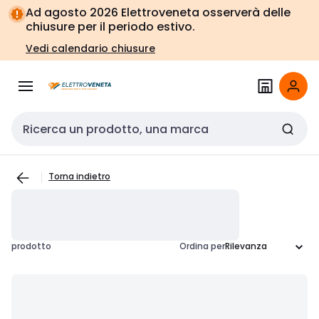
Vai alla
Vai
Ad agosto 2026 Elettroveneta osserverà delle
navigazione
alla
chiusure per il periodo estivo.
pagina
Vedi calendario chiusure
Cerca input
Torna indietro
prodotto
Ordina per