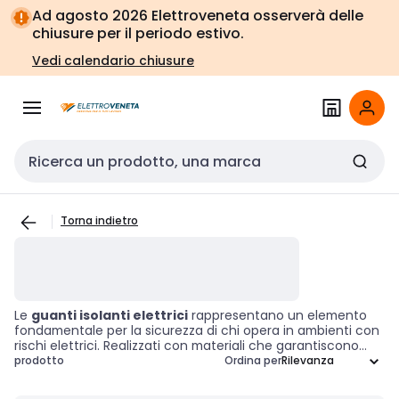
Vai alla
Vai
Ad agosto 2026 Elettroveneta osserverà delle
navigazione
alla
chiusure per il periodo estivo.
pagina
Vedi calendario chiusure
Cerca input
Torna indietro
Le
guanti isolanti elettrici
rappresentano un elemento
fondamentale per la sicurezza di chi opera in ambienti con
rischi elettrici. Realizzati con materiali che garantiscono
un'adeguata protezione contro le scosse elettriche, questi
prodotto
Ordina per
guanti sono essenziali per chi lavora a contatto con
componenti elettrici attivi. La loro classificazione si basa