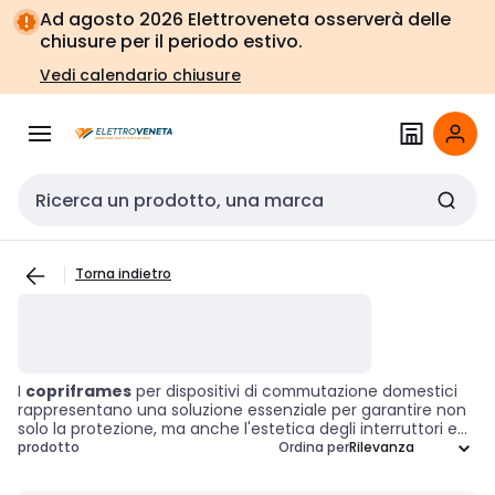
Vai alla
Vai
Ad agosto 2026 Elettroveneta osserverà delle
navigazione
alla
chiusure per il periodo estivo.
pagina
Vedi calendario chiusure
Cerca input
Torna indietro
I
copriframes
per dispositivi di commutazione domestici
rappresentano una soluzione essenziale per garantire non
solo la protezione, ma anche l'estetica degli interruttori e
delle prese elettriche nelle abitazioni. Questi accessori
prodotto
Ordina per
sono progettati per integrarsi perfettamente negli ambienti
residenziali, offrendo una finitura elegante che valorizza