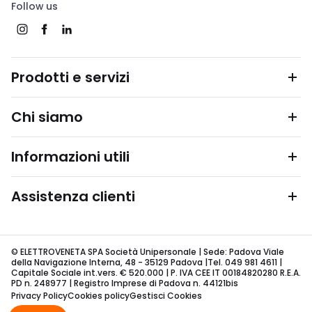
Follow us
Prodotti e servizi
Chi siamo
Informazioni utili
Assistenza clienti
© ELETTROVENETA SPA Società Unipersonale | Sede: Padova Viale
della Navigazione Interna, 48 - 35129 Padova |Tel. 049 981 4611 |
Capitale Sociale int.vers. € 520.000 | P. IVA CEE IT 00184820280 R.E.A.
PD n. 248977 | Registro Imprese di Padova n. 44121bis
Privacy Policy
Cookies policy
Gestisci Cookies