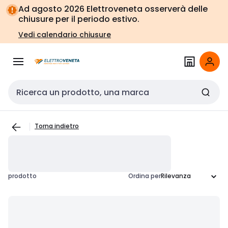
Vai alla
Vai
Ad agosto 2026 Elettroveneta osserverà delle
navigazione
alla
chiusure per il periodo estivo.
pagina
Vedi calendario chiusure
Cerca input
Torna indietro
prodotto
Ordina per