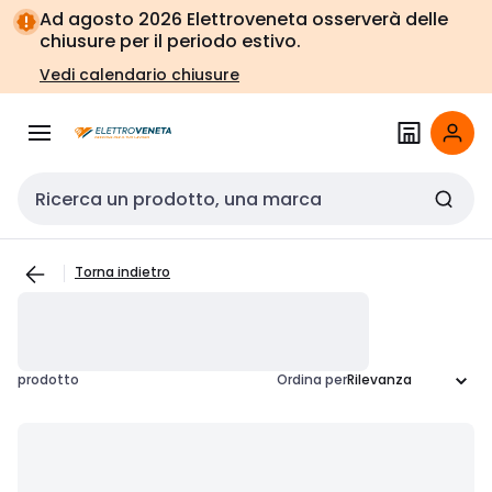
Vai alla
Vai
Ad agosto 2026 Elettroveneta osserverà delle
navigazione
alla
chiusure per il periodo estivo.
pagina
Vedi calendario chiusure
Cerca input
Torna indietro
prodotto
Ordina per