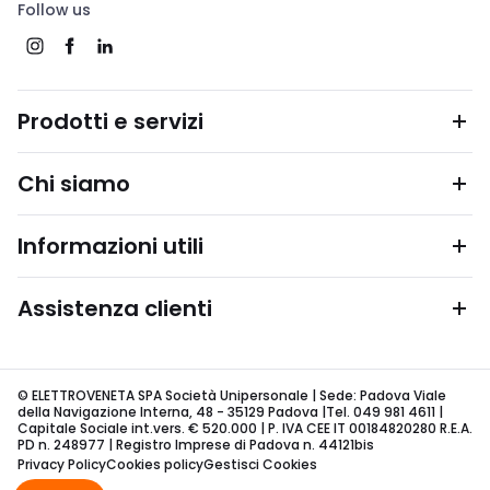
Follow us
Prodotti e servizi
Chi siamo
Informazioni utili
Assistenza clienti
© ELETTROVENETA SPA Società Unipersonale | Sede: Padova Viale
della Navigazione Interna, 48 - 35129 Padova |Tel. 049 981 4611 |
Capitale Sociale int.vers. € 520.000 | P. IVA CEE IT 00184820280 R.E.A.
PD n. 248977 | Registro Imprese di Padova n. 44121bis
Privacy Policy
Cookies policy
Gestisci Cookies