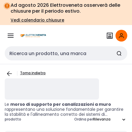
Vai alla
Vai
Ad agosto 2026 Elettroveneta osserverà delle
navigazione
alla
chiusure per il periodo estivo.
pagina
Vedi calendario chiusure
Cerca input
Torna indietro
Le
morso di supporto per canalizzazioni a muro
rappresentano una soluzione fondamentale per garantire
la stabilità e l'allineamento corretto dei sistemi di
canalizzazione utilizzati in molteplici applicazioni, inclusi gli
prodotto
Ordina per
impianti HVAC. Questi accessori non solo semplificano
l'installazione e la manutenzione, ma offrono anche un