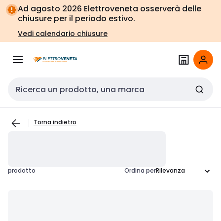
Vai alla
Vai
Ad agosto 2026 Elettroveneta osserverà delle
navigazione
alla
chiusure per il periodo estivo.
pagina
Vedi calendario chiusure
Cerca input
Torna indietro
prodotto
Ordina per