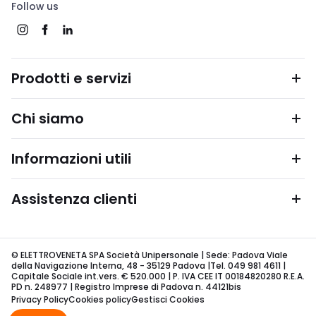
Follow us
Prodotti e servizi
Chi siamo
Informazioni utili
Assistenza clienti
© ELETTROVENETA SPA Società Unipersonale | Sede: Padova Viale
della Navigazione Interna, 48 - 35129 Padova |Tel. 049 981 4611 |
Capitale Sociale int.vers. € 520.000 | P. IVA CEE IT 00184820280 R.E.A.
PD n. 248977 | Registro Imprese di Padova n. 44121bis
Privacy Policy
Cookies policy
Gestisci Cookies