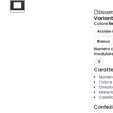
Docum
Varian
Colore
:
N
Acciaio 
Bianco
Numero de
modular
3
Caratter
Numero
Colore
Direzi
Materi
Casella
Confez