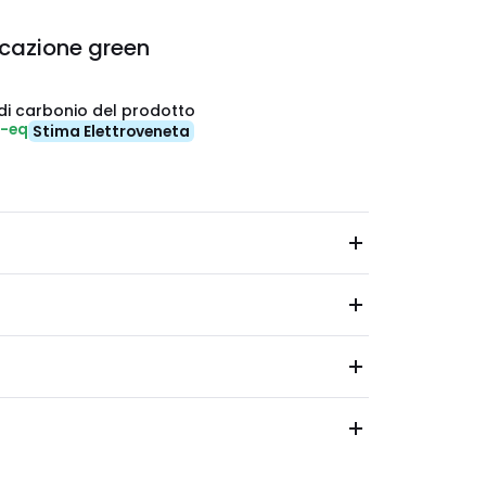
icazione green
di carbonio del prodotto
₂-eq
Stima Elettroveneta