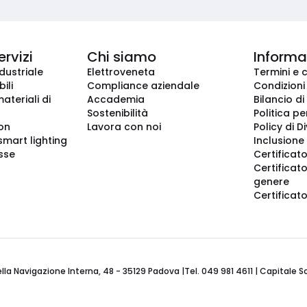
ervizi
Chi siamo
Informaz
dustriale
Elettroveneta
Termini e 
ili
Compliance aziendale
Condizioni
ateriali di
Accademia
Bilancio di
Sostenibilità
Politica pe
ion
Lavora con noi
Policy di D
smart lighting
Inclusione 
sse
Certificato
Certificato
genere
Certificat
 Navigazione Interna, 48 - 35129 Padova |Tel. 049 981 4611 | Capitale Soci