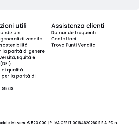
ioni utili
Assistenza clienti
condizioni
Domande frequenti
 generali di vendita
Contattaci
 sostenibilità
Trova Punti Vendita
r la parità di genere
iversità, Equità e
(DEI)
 di qualità
 per la parità di
o GEEIS
ale int.vers. € 520.000 | P. IVA CEE IT 00184820280 R.E.A. PD n.