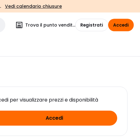
.
Vedi calendario chiusure
Trova il punto vendita
Registrati
Accedi
edi per visualizzare prezzi e disponibilità
Accedi