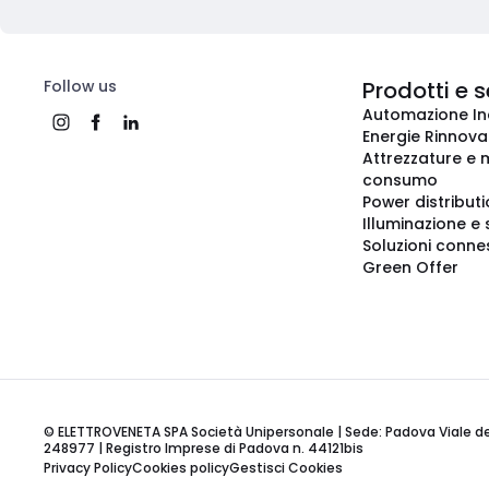
Follow us
Prodotti e s
Automazione In
Energie Rinnovab
Attrezzature e m
consumo
Power distribut
Illuminazione e 
Soluzioni conne
Green Offer
© ELETTROVENETA SPA Società Unipersonale | Sede: Padova Viale della
248977 | Registro Imprese di Padova n. 44121bis
Privacy Policy
Cookies policy
Gestisci Cookies