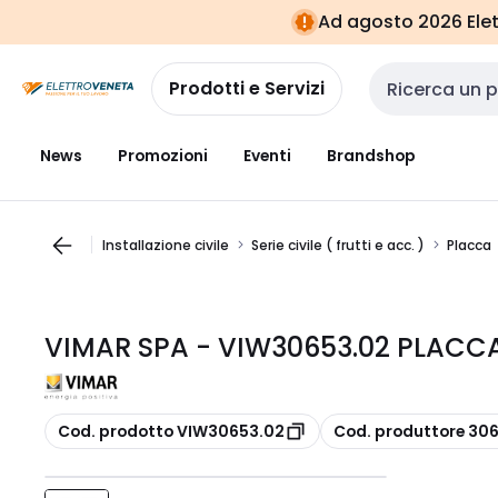
Vai alla
Vai
Ad agosto 2026 Elett
navigazione
alla
pagina
Prodotti e Servizi
Cerca input
News
Promozioni
Eventi
Brandshop
Installazione civile
Serie civile ( frutti e acc. )
Placca
VIMAR SPA - VIW30653.02 PLACC
copia
copia
Cod. prodotto VIW30653.02
Cod. produttore 30