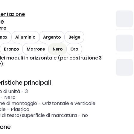
entazione
te
ero
inox
Alluminio
Argento
Beige
Bronzo
Marrone
Nero
Oro
i moduli in orizzontale (per costruzione
3
e)
:
istiche principali
 di unità
-
3
-
Nero
one di montaggio
-
Orizzontale e verticale
ale
-
Plastica
 di testo/superficie di marcatura
-
no
ione