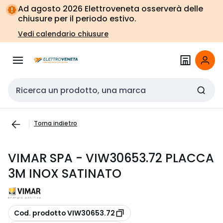
Vai alla
Vai
Ad agosto 2026 Elettroveneta osserverà delle
navigazione
alla
chiusure per il periodo estivo.
pagina
Vedi calendario chiusure
Cerca input
Torna indietro
VIMAR SPA - VIW30653.72 PLACCA
3M INOX SATINATO
copia
Cod. prodotto VIW30653.72