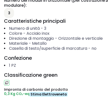
Numero dei moduli in orizzontale (per costruzione
3
modulare)
:
3
Caratteristiche principali
Numero di unità
-
3
Colore
-
Acciaio inox
Direzione di montaggio
-
Orizzontale e verticale
Materiale
-
Metallo
Casella di testo/superficie di marcatura
-
no
Confezione
1
PZ
Classificazione green
Impronta di carbonio del prodotto
0,3 Kg CO₂-eq
Stima Elettroveneta