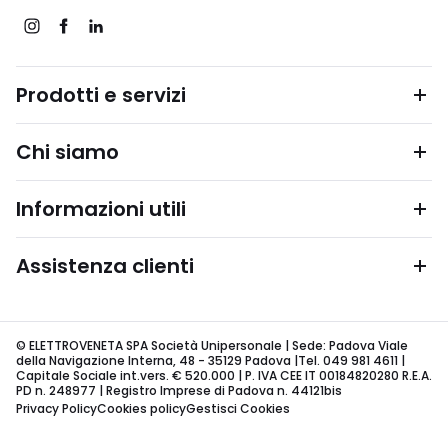
Prodotti e servizi
Chi siamo
Informazioni utili
Assistenza clienti
© ELETTROVENETA SPA Società Unipersonale | Sede: Padova Viale
della Navigazione Interna, 48 - 35129 Padova |Tel. 049 981 4611 |
Capitale Sociale int.vers. € 520.000 | P. IVA CEE IT 00184820280 R.E.A.
PD n. 248977 | Registro Imprese di Padova n. 44121bis
Privacy Policy
Cookies policy
Gestisci Cookies