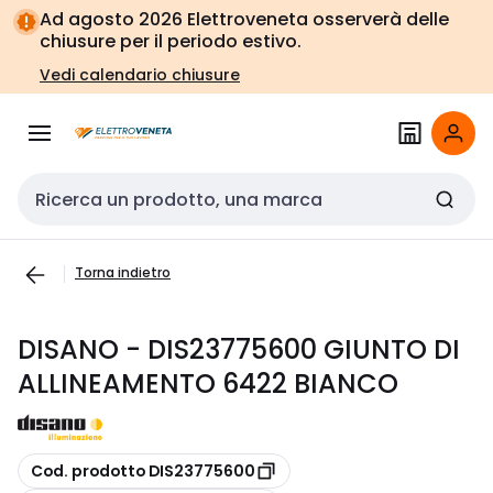
Vai alla
Vai
Ad agosto 2026 Elettroveneta osserverà delle
navigazione
alla
chiusure per il periodo estivo.
pagina
Vedi calendario chiusure
Cerca input
Torna indietro
DISANO - DIS23775600 GIUNTO DI
ALLINEAMENTO 6422 BIANCO
copia
Cod. prodotto DIS23775600