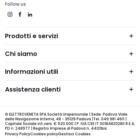
Follow us
Prodotti e servizi
Chi siamo
Informazioni utili
Assistenza clienti
© ELETTROVENETA SPA Società Unipersonale | Sede: Padova Viale
della Navigazione Interna, 48 - 35129 Padova |Tel. 049 981 4611 |
Capitale Sociale int.vers. € 520.000 | P. IVA CEE IT 00184820280 R.E.A.
PD n. 248977 | Registro Imprese di Padova n. 44121bis
Privacy Policy
Cookies policy
Gestisci Cookies