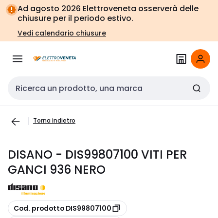
Vai alla
Vai
Ad agosto 2026 Elettroveneta osserverà delle
navigazione
alla
chiusure per il periodo estivo.
pagina
Vedi calendario chiusure
Cerca input
Torna indietro
DISANO - DIS99807100 VITI PER
GANCI 936 NERO
copia
Cod. prodotto DIS99807100