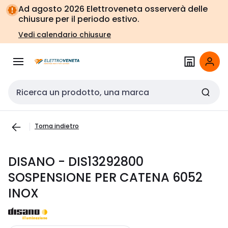
Vai alla
Vai
Ad agosto 2026 Elettroveneta osserverà delle
navigazione
alla
chiusure per il periodo estivo.
pagina
Vedi calendario chiusure
Cerca input
Torna indietro
DISANO - DIS13292800
SOSPENSIONE PER CATENA 6052
INOX