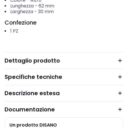
Colore
-
Altro
Lunghezza
-
62
mm
Larghezza
-
30
mm
Confezione
1
PZ
Dettaglio prodotto
Specifiche tecniche
Descrizione estesa
Documentazione
Un prodotto DISANO