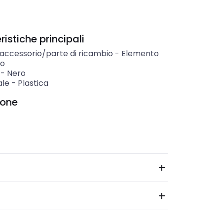
istiche principali
 accessorio/parte di ricambio
-
Elemento
vo
-
Nero
ale
-
Plastica
ione