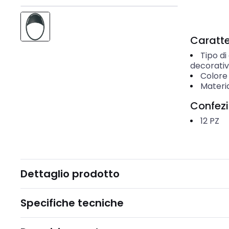
Caratter
Tipo di
decorati
Colore
Materi
Confez
12
PZ
Dettaglio prodotto
Specifiche tecniche