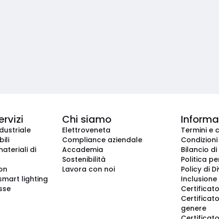
ervizi
Chi siamo
Informaz
dustriale
Elettroveneta
Termini e 
ili
Compliance aziendale
Condizioni
ateriali di
Accademia
Bilancio di
Sostenibilità
Politica pe
ion
Lavora con noi
Policy di D
smart lighting
Inclusione 
sse
Certificato
Certificato
genere
Certificat