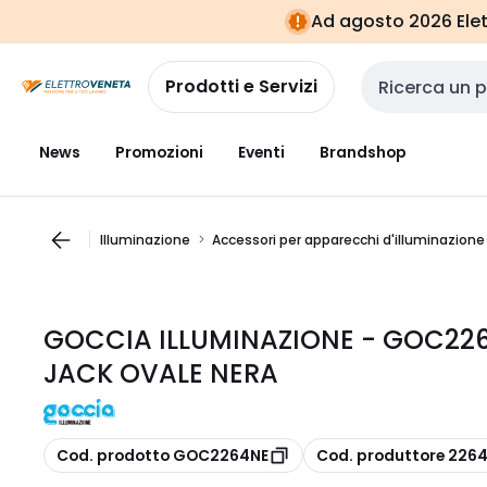
Vai alla
Vai
Ad agosto 2026 Elett
navigazione
alla
pagina
Prodotti e Servizi
Cerca input
News
Promozioni
Eventi
Brandshop
Illuminazione
Accessori per apparecchi d'illuminazione
GOCCIA ILLUMINAZIONE - GOC22
JACK OVALE NERA
copia
copia
Cod. prodotto GOC2264NE
Cod. produttore 226