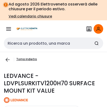
Vai alla
Vai
Ad agosto 2026 Elettroveneta osserverà delle
navigazione
alla
chiusure per il periodo estivo.
pagina
Vedi calendario chiusure
Cerca input
Torna indietro
LEDVANCE -
LDVPLSURKITV1200H70 SURFACE
MOUNT KIT VALUE