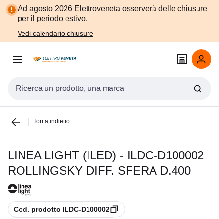
Vai alla
Vai
Ad agosto 2026 Elettroveneta osserverà delle chiusure
navigazione
alla
per il periodo estivo.
pagina
Vedi calendario chiusure
Cerca input
Torna indietro
LINEA LIGHT (ILED) - ILDC-D100002
ROLLINGSKY DIFF. SFERA D.400
copia
Cod. prodotto ILDC-D100002