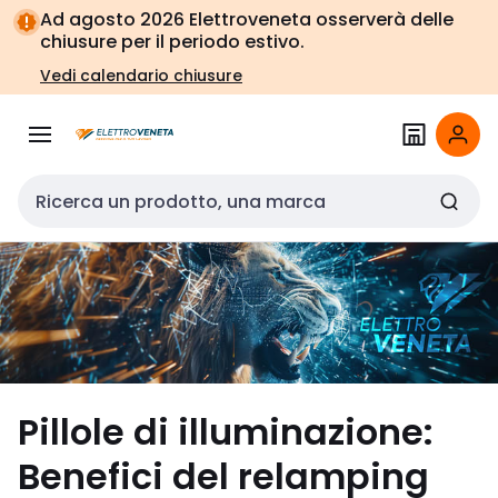
Vai alla
Vai
Ad agosto 2026 Elettroveneta osserverà delle
navigazione
alla
chiusure per il periodo estivo.
pagina
Vedi calendario chiusure
Cerca input
Pillole di illuminazione:
Benefici del relamping