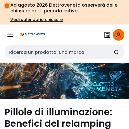
Vai alla
Vai
Ad agosto 2026 Elettroveneta osserverà delle
navigazione
alla
chiusure per il periodo estivo.
pagina
Vedi calendario chiusure
Cerca input
Pillole di illuminazione:
Benefici del relamping