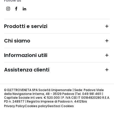
Follow us
Prodotti e servizi
Chi siamo
Informazioni utili
Assistenza clienti
© ELETTROVENETA SPA Società Unipersonale | Sede: Padova Viale
della Navigazione Interna, 48 - 35129 Padova |Tel. 049 981 4611 |
Capitale Sociale int.vers. € 520.000 | P. IVA CEE IT 00184820280 R.E.A.
PD n. 248977 | Registro Imprese di Padova n. 44121bis
Privacy Policy
Cookies policy
Gestisci Cookies