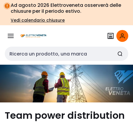
Vai alla
Vai
Ad agosto 2026 Elettroveneta osserverà delle
navigazione
alla
chiusure per il periodo estivo.
pagina
Vedi calendario chiusure
Cerca input
Team power distribution