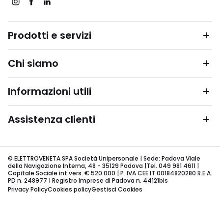
Prodotti e servizi
Chi siamo
Informazioni utili
Assistenza clienti
© ELETTROVENETA SPA Società Unipersonale | Sede: Padova Viale
della Navigazione Interna, 48 - 35129 Padova |Tel. 049 981 4611 |
Capitale Sociale int.vers. € 520.000 | P. IVA CEE IT 00184820280 R.E.A.
PD n. 248977 | Registro Imprese di Padova n. 44121bis
Privacy Policy
Cookies policy
Gestisci Cookies