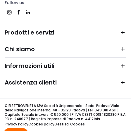
Follow us
Prodotti e servizi
Chi siamo
Informazioni utili
Assistenza clienti
© ELETTROVENETA SPA Società Unipersonale | Sede: Padova Viale
della Navigazione Interna, 48 - 35129 Padova |Tel. 049 981 4611 |
Capitale Sociale int.vers. € 520.000 | P. IVA CEE IT 00184820280 R.E.A.
PD n. 248977 | Registro Imprese di Padova n. 44121bis
Privacy Policy
Cookies policy
Gestisci Cookies