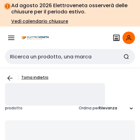
Vai alla
Vai
Ad agosto 2026 Elettroveneta osserverà delle
navigazione
alla
chiusure per il periodo estivo.
pagina
Vedi calendario chiusure
Cerca input
Torna indietro
prodotto
Ordina per