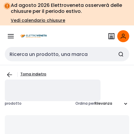
Vai alla
Vai
Ad agosto 2026 Elettroveneta osserverà delle
navigazione
alla
chiusure per il periodo estivo.
pagina
Vedi calendario chiusure
Cerca input
Torna indietro
prodotto
Ordina per