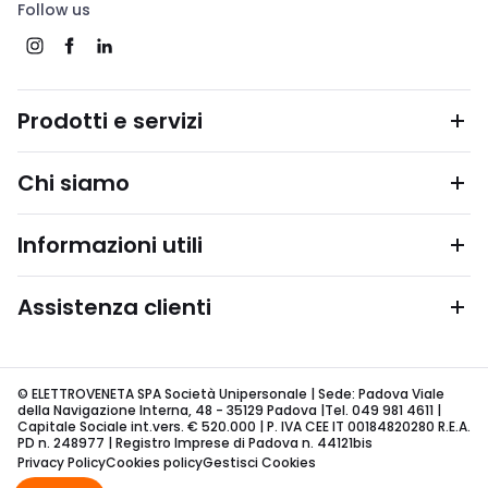
Follow us
Prodotti e servizi
Chi siamo
Informazioni utili
Assistenza clienti
© ELETTROVENETA SPA Società Unipersonale | Sede: Padova Viale
della Navigazione Interna, 48 - 35129 Padova |Tel. 049 981 4611 |
Capitale Sociale int.vers. € 520.000 | P. IVA CEE IT 00184820280 R.E.A.
PD n. 248977 | Registro Imprese di Padova n. 44121bis
Privacy Policy
Cookies policy
Gestisci Cookies