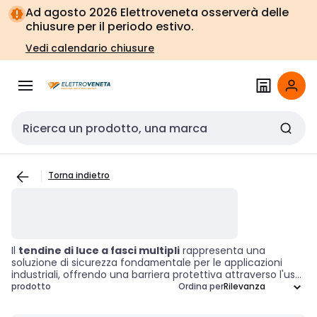
Vai alla
Vai
Ad agosto 2026 Elettroveneta osserverà delle
navigazione
alla
chiusure per il periodo estivo.
pagina
Vedi calendario chiusure
Cerca input
Torna indietro
Il
tendine di luce a fasci multipli
rappresenta una
soluzione di sicurezza fondamentale per le applicazioni
industriali, offrendo una barriera protettiva attraverso l'uso
di numerosi fasci infrarossi. Questo dispositivo è progettato
prodotto
Ordina per
per rilevare la presenza di oggetti o persone all'interno di
un'area definita, migliorando la sicurezza e prevenendo