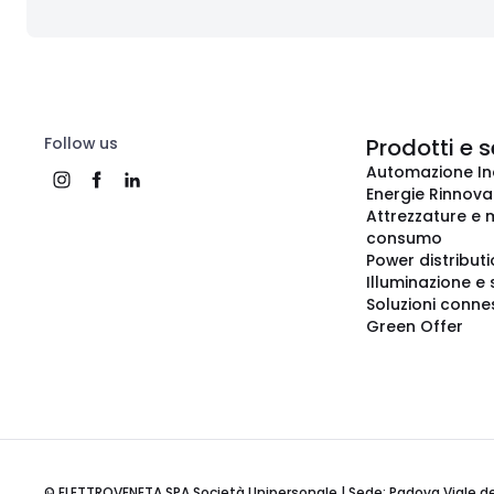
Follow us
Prodotti e s
Automazione In
Energie Rinnovab
Attrezzature e m
consumo
Power distribut
Illuminazione e 
Soluzioni conne
Green Offer
© ELETTROVENETA SPA Società Unipersonale | Sede: Padova Viale della