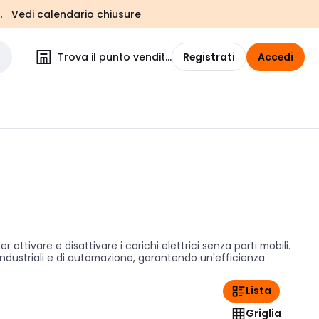
.
Vedi calendario chiusure
Trova il punto vendita
Registrati
Accedi
ttivare e disattivare i carichi elettrici senza parti mobili.
 industriali e di automazione, garantendo un'efficienza
Lista
Griglia