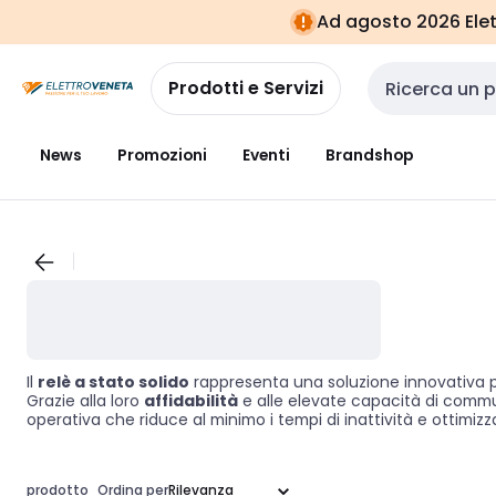
Vai alla
Vai
Ad agosto 2026 Elett
navigazione
alla
pagina
Prodotti e Servizi
Cerca input
News
Promozioni
Eventi
Brandshop
Il
relè a stato solido
rappresenta una soluzione innovativa per 
Grazie alla loro
affidabilità
e alle elevate capacità di commuta
operativa che riduce al minimo i tempi di inattività e ottimizz
prodotto
Ordina per