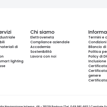
ervizi
Chi siamo
Informaz
dustriale
Elettroveneta
Termini e 
ili
Compliance aziendale
Condizioni
ateriali di
Accademia
Bilancio di
Sostenibilità
Politica pe
ion
Lavora con noi
Policy di D
smart lighting
Inclusione 
sse
Certificato
Certificato
genere
Certificat
 Navigazione Interna, 48 - 35129 Padova |Tel. 049 981 4611 | Capitale Soci