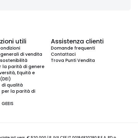
ioni utili
Assistenza clienti
condizioni
Domande frequenti
 generali di vendita
Contattaci
 sostenibilità
Trova Punti Vendita
r la parità di genere
iversità, Equità e
(DEI)
 di qualità
 per la parità di
o GEEIS
ale int.vers. € 520.000 | P. IVA CEE IT 00184820280 R.E.A. PD n.