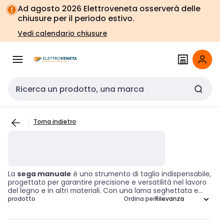
Vai alla
Vai
Ad agosto 2026 Elettroveneta osserverà delle
navigazione
alla
chiusure per il periodo estivo.
pagina
Vedi calendario chiusure
Cerca input
Torna indietro
La
sega manuale
è uno strumento di taglio indispensabile,
progettato per garantire precisione e versatilità nel lavoro
del legno e in altri materiali. Con una lama seghettata e
un'impugnatura ergonomica, consente di eseguire tagli
prodotto
Ordina per
accurati e controllati in molteplici applicazioni, dalla
carpenteria all'hobbistica. Scegliere la sega manuale giusta